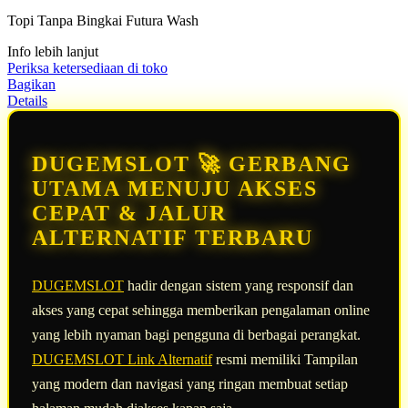
5
Topi Tanpa Bingkai Futura Wash
bintang,
nilai
Info lebih lanjut
rating
rata-
Periksa ketersediaan di toko
rata.
Bagikan
Read
Details
13
Reviews.
Tautan
halaman
DUGEMSLOT 🚀 GERBANG
yang
sama.
UTAMA MENUJU AKSES
CEPAT & JALUR
ALTERNATIF TERBARU
DUGEMSLOT
hadir dengan sistem yang responsif dan
akses yang cepat sehingga memberikan pengalaman online
yang lebih nyaman bagi pengguna di berbagai perangkat.
DUGEMSLOT Link Alternatif
resmi memiliki Tampilan
yang modern dan navigasi yang ringan membuat setiap